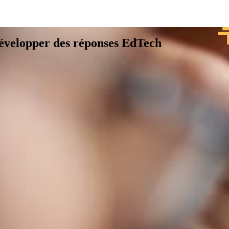
évelopper des réponses EdTech